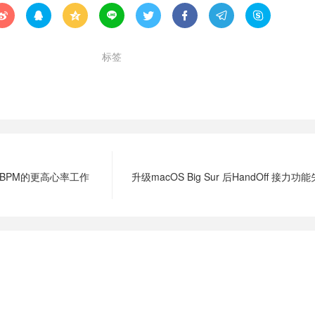








标签
AirPods Max发货
十五号开始送
150BPM的更高心率工作
升级macOS Big Sur 后HandOff 接