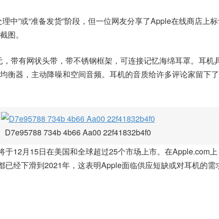
理中”或“准备发货”阶段，但一位网友分享了Apple在线商店上标
屏幕截图。
为549美元，带有网状头带，带不锈钢框架，可连接记忆海绵耳罩。耳
应均衡器，主动降噪和空间音频。耳机的音质给许多评论家留下了
D7e95788 734b 4b66 Aa00 22f41832b4f0
ax将于12月15日在美国和全球超过25个市场上市。在Apple.co
付估计都已经下滑到2021年，这表明Apple面临供应短缺或对耳机的