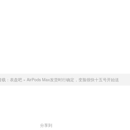
转载：
表盘吧
»
AirPods Max发货时行确定，变脸很快十五号开始送
赞 (
0
)

分享到