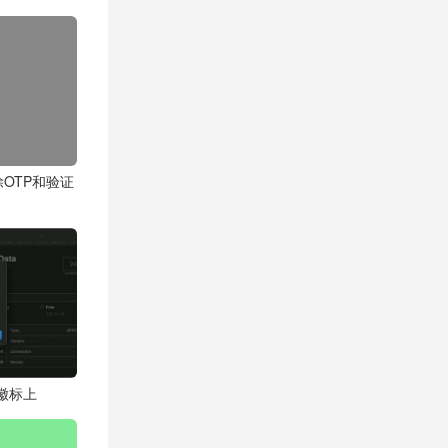
除OTP和验证
e徽标上